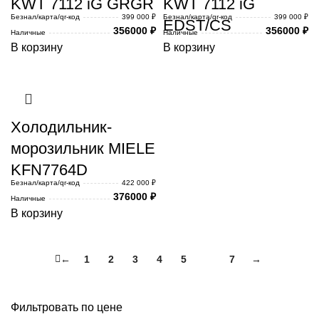
KWT 7112 iG GRGR
KWT 7112 iG
Безнал/карта/qr-код
399 000 ₽
Безнал/карта/qr-код
399 000 ₽
EDST/CS
356000
₽
356000
₽
Наличные
Наличные
В корзину
В корзину
Холодильник-
морозильник MIELE
KFN7764D
Безнал/карта/qr-код
422 000 ₽
376000
₽
Наличные
В корзину
←
1
2
3
4
5
6
7
→
Фильтровать по цене