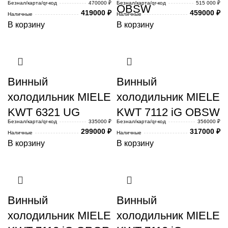
Безнал/карта/qr-код
470000 ₽
Безнал/карта/qr-код
515 000 ₽
OBSW
419000
₽
459000
₽
Наличные
Наличные
В корзину
В корзину
Винный
Винный
холодильник MIELE
холодильник MIELE
KWT 6321 UG
KWT 7112 iG OBSW
Безнал/карта/qr-код
335000 ₽
Безнал/карта/qr-код
356000 ₽
299000
₽
317000
₽
Наличные
Наличные
В корзину
В корзину
Винный
Винный
холодильник MIELE
холодильник MIELE