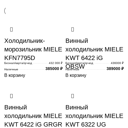
Холодильник-
Винный
морозильник MIELE
холодильник MIELE
KFN7795D
KWT 6422 iG
Безнал/карта/qr-код
432 000 ₽
Безнал/карта/qr-код
436000 ₽
OBSW
385000
₽
389000
₽
Наличные
Наличные
В корзину
В корзину
Винный
Винный
холодильник MIELE
холодильник MIELE
KWT 6422 iG GRGR
KWT 6322 UG