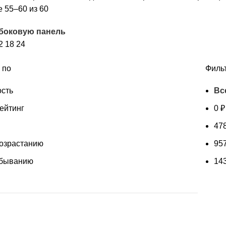
Сортировка:
 55–60 из 60
по
 боковую панель
рейтингу
2
18
24
 по
Филь
сть
Вс
ейтинг
0
₽
47
возрастанию
95
убыванию
14