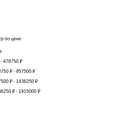
тр по цене
е
-
478750
₽
8750
₽
-
957500
₽
7500
₽
-
1436250
₽
36250
₽
-
1915000
₽