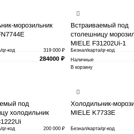
ник-морозильник
Встраиваемый под
FN7744E
столешницу морози
MIELE F31202Ui-1
/qr-код
319 000 ₽
Безнал/карта/qr-код
284000
₽
Наличные
В корзину
емый под
Холодильник-мороз
цу холодильник
MIELE K7733E
1222Ui
/qr-код
200 000 ₽
Безнал/карта/qr-код