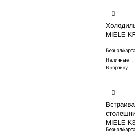
Холодиль
MIELE K
Безнал/карта
Наличные
В корзину
Встраива
столешни
MIELE K3
Безнал/карта