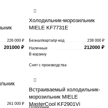
Холодильник-морозильник
льник
MIELE KF7731E
226 000 ₽
Безнал/карта/qr-код
238 000 ₽
201000
₽
212000
₽
Наличные
В корзину
Снят с производства
ильник
Встраиваемый холодильник-
морозильник MIELE
MasterCool KF2901Vi
261 000 ₽
Подробнее