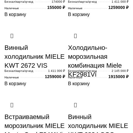
Безнал/карта/qr-код
174000 ₽
Безнал/карта/qr-код
1 411 000 ₽
155000
₽
1259000
₽
Наличные
Наличные
В корзину
В корзину
Винный
Холодильно-
холодильник MIELE
морозильная
KWT 2672 VIS
комбинация Miele
Безнал/карта/qr-код
1 411 000 ₽
Безнал/карта/qr-код
2 145 000 ₽
KF2981Vi
1259000
₽
1915000
₽
Наличные
Наличные
В корзину
В корзину
Встраиваемый
Винный
морозильник MIELE
холодильник MIELE