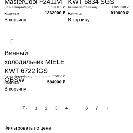
MasterCool F2411Vi
KWT 6834 SGS
Безнал/карта/qr-код
1 526 000 ₽
Безнал/карта/qr-код
1 020 000 ₽
1362000
₽
910000
₽
Наличные
Наличные
В корзину
В корзину
Винный
холодильник MIELE
KWT 6722 iGS
Безнал/карта/qr-код
655000 ₽
OBSW
584000
₽
Наличные
В корзину
←
1
2
3
4
5
6
7
→
Фильтровать по цене